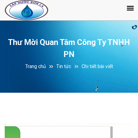
Thư Mời Quan Tâm Công Ty TNHH
PN
Trang chủ
Tin tức
Chi tiết bài viết