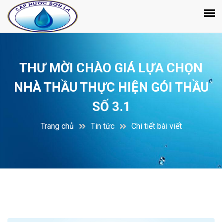
THƯ MỜI CHÀO GIÁ LỰA CHỌN
NHÀ THẦU THỰC HIỆN GÓI THẦU
SỐ 3.1
Trang chủ
Tin tức
Chi tiết bài viết