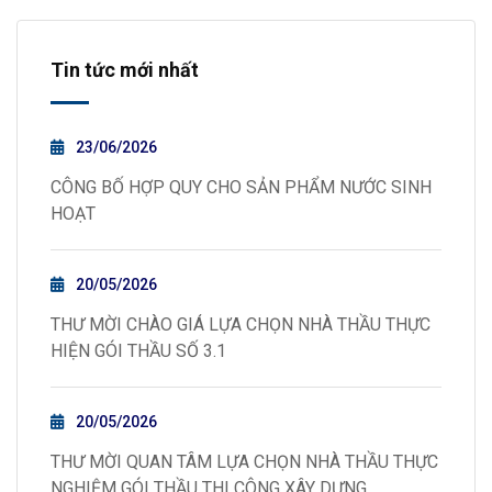
Tin tức mới nhất
23/06/2026
CÔNG BỐ HỢP QUY CHO SẢN PHẨM NƯỚC SINH
HOẠT
20/05/2026
THƯ MỜI CHÀO GIÁ LỰA CHỌN NHÀ THẦU THỰC
HIỆN GÓI THẦU SỐ 3.1
20/05/2026
THƯ MỜI QUAN TÂM LỰA CHỌN NHÀ THẦU THỰC
NGHIỆM GÓI THẦU THI CÔNG XÂY DỰNG