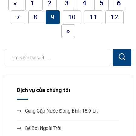
«
1
2
3
4
5
6
7
8
9
10
11
12
»
Dịch vụ của chúng tôi
Cung Cấp Nước Đóng Bình 18.9 Lít
Bể Bơi Ngoài Trời