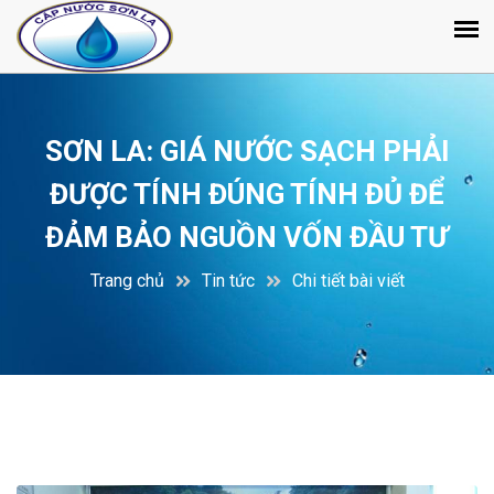
SƠN LA: GIÁ NƯỚC SẠCH PHẢI
ĐƯỢC TÍNH ĐÚNG TÍNH ĐỦ ĐỂ
ĐẢM BẢO NGUỒN VỐN ĐẦU TƯ
Trang chủ
Tin tức
Chi tiết bài viết