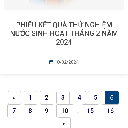
PHIẾU KẾT QUẢ THỬ NGHIỆM
NƯỚC SINH HOẠT THÁNG 2 NĂM
2024
10/02/2024
«
1
2
3
4
5
6
7
8
9
10
15
16
...
»