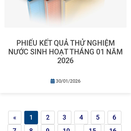
PHIẾU KẾT QUẢ THỬ NGHIỆM
NƯỚC SINH HOẠT THÁNG 01 NĂM
2026
30/01/2026
«
1
2
3
4
5
6
7
8
9
10
15
16