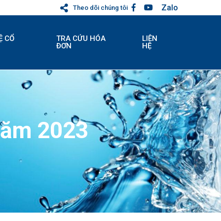
Zalo
Theo dõi chúng tôi
Ệ CỔ
TRA CỨU HÓA
LIÊN
ĐƠN
HỆ
Năm 2023