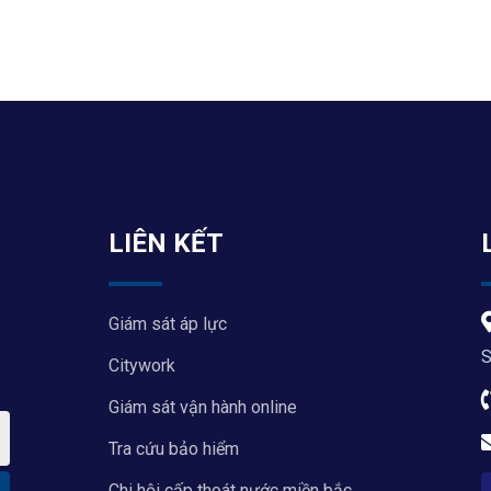
LIÊN KẾT
Giám sát áp lực
S
Citywork
Giám sát vận hành online
Tra cứu bảo hiểm
Chi hội cấp thoát nước miền bắc