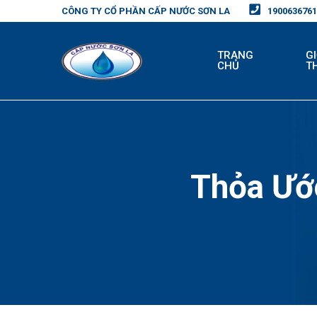
CÔNG TY CỔ PHẦN CẤP NƯỚC SƠN LA
1900636761
TRANG
GI
CHỦ
T
Thỏa Ướ