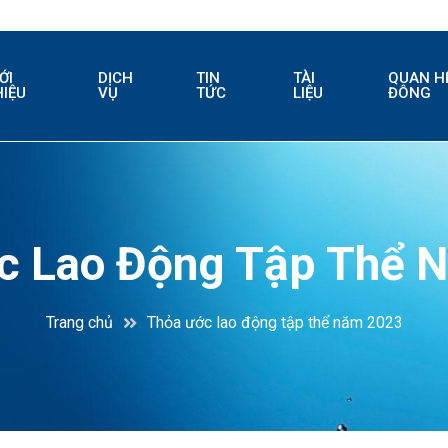
ỚI
DỊCH
TIN
TÀI
QUAN H
HIỆU
VỤ
TỨC
LIỆU
ĐÔNG
c Lao Động Tập Thể 
Trang chủ
Thỏa ước lao động tập thể năm 2023