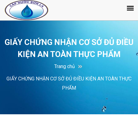
GIẤY CHỨNG NHẬN CƠ SỞ ĐỦ ĐIỀU
KIỆN AN TOÀN THỰC PHẨM
Trang chủ
GIẤY CHỨNG NHẬN CƠ SỞ ĐỦ ĐIỀU KIỆN AN TOÀN THỰC
PHẨM