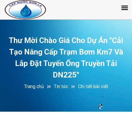
Thư Mời Chào Giá Cho Dự Án "Cải
Tạo Nâng Cấp Trạm Bơm Km7 Và
Lắp Đặt Tuyến Ống Truyền Tải
DN225"
Trang chủ
Tin tức
Chi tiết bài viết