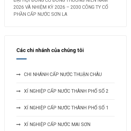
ĐẠI HỘI ĐỒNG CỔ ĐÔNG THƯỜNG NIÊN NĂM
2026 VÀ NHIỆM KỲ 2026 – 2030 CÔNG TY CỔ
PHẦN CẤP NƯỚC SƠN LA
Các chi nhánh của chúng tôi
CHI NHÁNH CẤP NƯỚC THUẬN CHÂU
XÍ NGHIỆP CẤP NƯỚC THÀNH PHỐ SỐ 2
XÍ NGHIỆP CẤP NƯỚC THÀNH PHỐ SỐ 1
XÍ NGHIỆP CẤP NƯỚC MAI SƠN