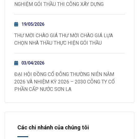
NGHIỆM GÓI THẦU THI CÔNG XÂY DỰNG
19/05/2026
THƯ MỜI CHÀO GIÁ THƯ MỜI CHÀO GIÁ LỰA
CHỌN NHÀ THẦU THỰC HIỆN GÓI THẦU
03/04/2026
ĐẠI HỘI ĐỒNG CỔ ĐÔNG THƯỜNG NIÊN NĂM
2026 VÀ NHIỆM KỲ 2026 – 2030 CÔNG TY CỔ
PHẦN CẤP NƯỚC SƠN LA
Các chi nhánh của chúng tôi