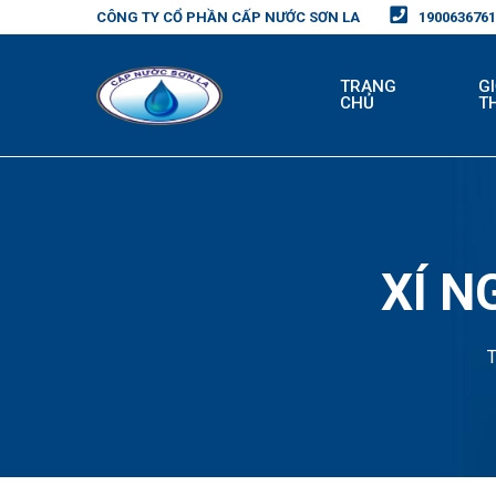
CÔNG TY CỔ PHẦN CẤP NƯỚC SƠN LA
1900636761
TRANG
GI
CHỦ
T
XÍ N