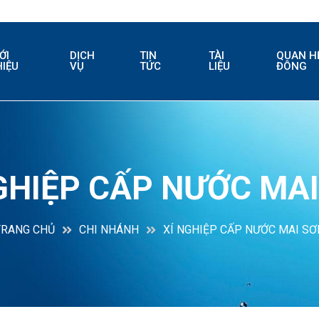
ỚI
DỊCH
TIN
TÀI
QUAN H
HIỆU
VỤ
TỨC
LIỆU
ĐÔNG
GHIỆP CẤP NƯỚC MA
TRANG CHỦ
CHI NHÁNH
XÍ NGHIỆP CẤP NƯỚC MAI SƠ