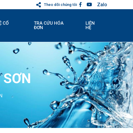
Zalo
Theo dõi chúng tôi
Ệ CỔ
TRA CỨU HÓA
LIÊN
ĐƠN
HỆ
I SƠN
N