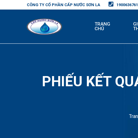
CÔNG TY CỔ PHẦN CẤP NƯỚC SƠN LA
1900636761
TRANG
GI
CHỦ
T
PHIẾU KẾT Q
Tra