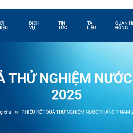
ỚI
DỊCH
TIN
TÀI
QUAN H
HIỆU
VỤ
TỨC
LIỆU
ĐÔNG
UẢ THỬ NGHIỆM NƯỚC
2025
ng chủ
PHIẾU KẾT QUẢ THỬ NGHIỆM NƯỚC THÁNG 7 NĂM 