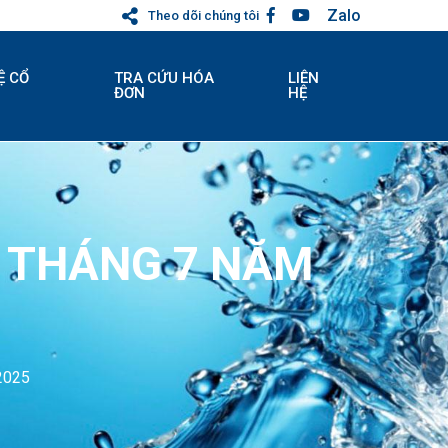
Zalo
Theo dõi chúng tôi
Ệ CỔ
TRA CỨU HÓA
LIÊN
ĐƠN
HỆ
 THÁNG 7 NĂM
2025