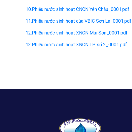
10.Phiếu nước sinh hoạt CNCN Yên Châu_0001.pdf
11.Phiếu nước sinh hoạt của VBIC Sơn La_0001.pdf
12.Phiếu nước sinh hoạt XNCN Mai Sơn_0001.pdf
13.Phiếu nươc sính hoạt XNCN TP số 2_0001.pdf