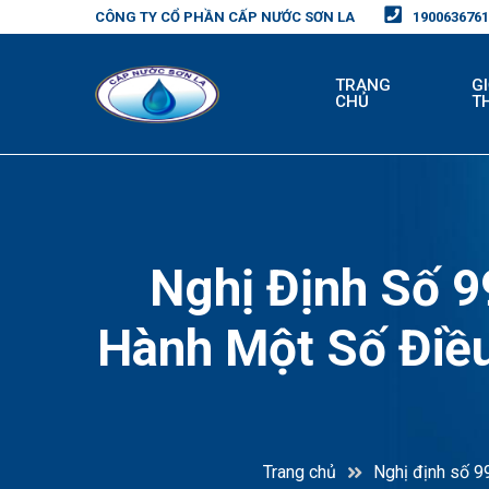
CÔNG TY CỔ PHẦN CẤP NƯỚC SƠN LA
1900636761
TRANG
GI
CHỦ
T
Nghị Định Số 9
Hành Một Số Điều
Trang chủ
Nghị định số 99