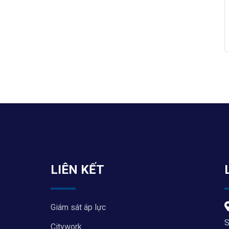
LIÊN KẾT
Giám sát áp lực
S
Citywork