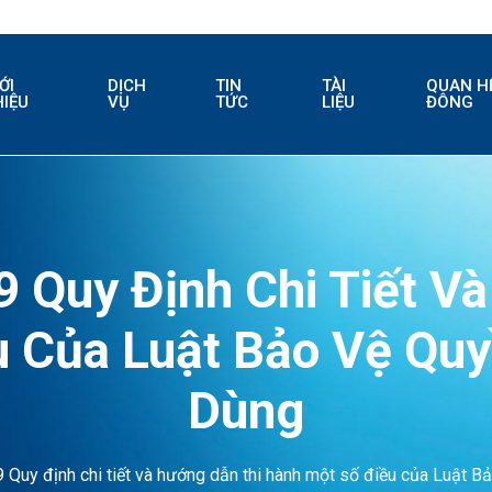
ỚI
DỊCH
TIN
TÀI
QUAN H
HIỆU
VỤ
TỨC
LIỆU
ĐÔNG
9 Quy Định Chi Tiết V
 Của Luật Bảo Vệ Quy
Dùng
 Quy định chi tiết và hướng dẫn thi hành một số điều của Luật Bả