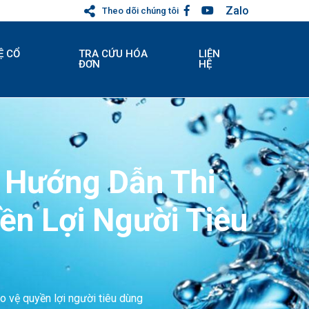
Zalo
Theo dõi chúng tôi
Ệ CỔ
TRA CỨU HÓA
LIÊN
ĐƠN
HỆ
à Hướng Dẫn Thi
ền Lợi Người Tiêu
o vệ quyền lợi người tiêu dùng