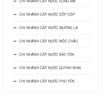
CHI NHÁNH CẤP NƯỚC SÔNG MÃ
CHI NHÁNH CẤP NƯỚC SỐP CỘP
CHI NHÁNH CẤP NƯỚC MƯỜNG LA
CHI NHÁNH CẤP NƯỚC MỘC CHÂU
CHI NHÁNH CẤP NƯỚC BẮC YÊN
CHI NHÁNH CẤP NƯỚC QUỲNH NHAI
CHI NHÁNH CẤP NƯỚC PHÙ YÊN